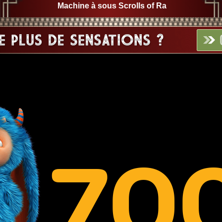
Machine à sous Scrolls of Ra