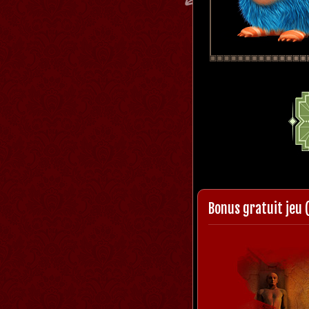
Bonus gratuit jeu 