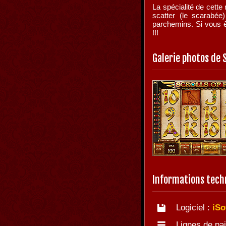
La spécialité de cett
scatter (le scarabée
parchemins. Si vous ê
!!!
Galerie photos de S
Informations tech
Logiciel :
iSo
Lignes de pa