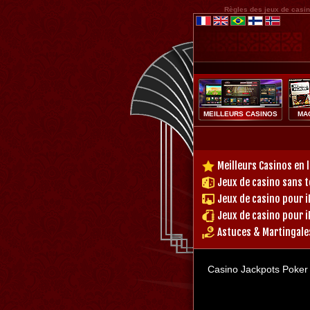
Règles des jeux de casino
MEILLEURS CASINOS
MA
Meilleurs Casinos en 
Jeux de casino sans 
Jeux de casino pour i
Jeux de casino pour 
Astuces & Martingale
Casino Jackpots Poker