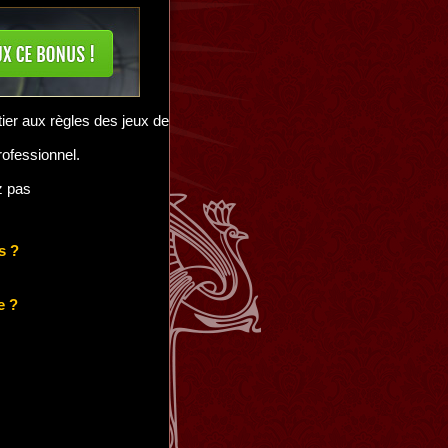
itier aux règles des jeux de
rofessionnel.
z pas
s ?
e ?