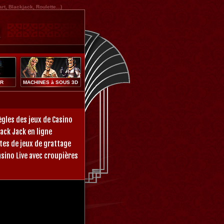
t, Blackjack, Roulette...)
ER
MACHINES à SOUS 3D
ègles des jeux de Casino
ack Jack en ligne
tes de jeux de grattage
sino Live avec croupières