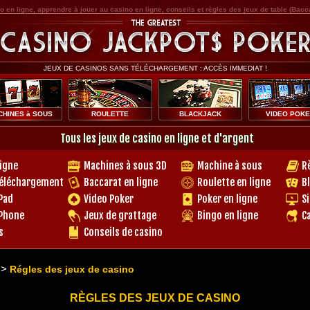
 en ligne, apprendre à jouer au casino en ligne, conseils et règles des jeux de table (Baccar
JEUX DE CASINOS SANS TÉLÉCHARGEMENT : ACCÈS IMMEDIAT !
CHINES à SOUS
ROULETTE
BLACKJACK
VIDEO POK
Tous les jeux de casino en ligne et d'argent
ligne
Machines à sous 3D
Machine à sous
R
téléchargement
Baccarat en ligne
Roulette en ligne
Bl
Pad
Video Poker
Poker en ligne
Si
iPhone
Jeux de grattage
Bingo en ligne
Ca
s
Conseils de casino
>
Régles des jeux de casino
RÈGLES DES JEUX DE CASINO