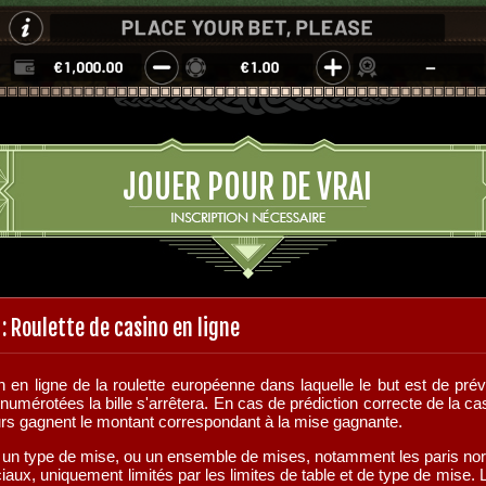
JOUER POUR DE VRAI
: Roulette de casino en ligne
n en ligne de la roulette européenne dans laquelle le but est de pré
umérotées la bille s'arrêtera. En cas de prédiction correcte de la cas
eurs gagnent le montant correspondant à la mise gagnante.
t un type de mise, ou un ensemble de mises, notamment les paris norm
aux, uniquement limités par les limites de table et de type de mise. 