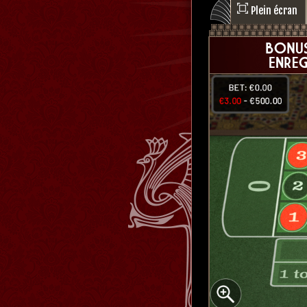
Plein écran